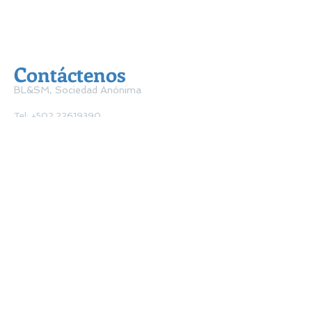
Contáctenos
BL&SM, Sociedad Anónima​
Tel:
+502 22619390
Email:
info@asesoresbyl.com
Dirección: Blv. Los próceres 24-69 zona 10
Zona Pradera Torre 3 Nivel 12 Oficina 1212
Ciudad de Guatemala, Guatemala
BL&SM Panamá
Email:
info@asesoresbyl.com
BL&SM El Salvador, S.A. de C.V.
Email:
info@asesoresbyl.com