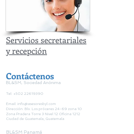
Servicios secretariales
y recepción
Contáctenos
BL&SM, Sociedad Anónima​
Tel:
+502 22619390
Email:
info@asesoresbyl.com
Dirección: Blv. Los próceres 24-69 zona 10
Zona Pradera Torre 3 Nivel 12 Oficina 1212
Ciudad de Guatemala, Guatemala
BL&SM Panamá